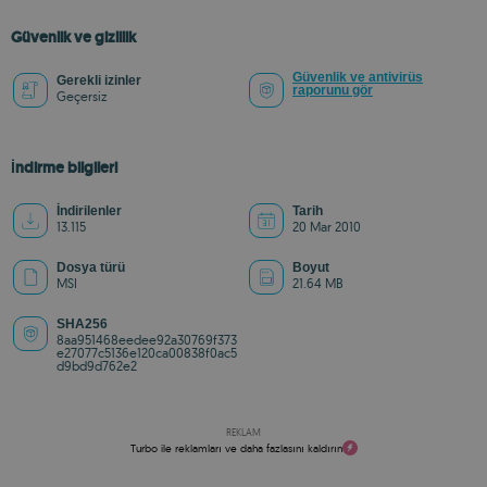
Güvenlik ve gizlilik
Güvenlik ve antivirüs
Gerekli izinler
raporunu gör
Geçersiz
İndirme bilgileri
İndirilenler
Tarih
13.115
20 Mar 2010
Dosya türü
Boyut
MSI
21.64 MB
SHA256
8aa951468eedee92a30769f373
e27077c5136e120ca00838f0ac5
d9bd9d762e2
REKLAM
Turbo ile reklamları ve daha fazlasını kaldırın