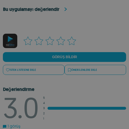
Bu uygulamayı değerlendir
GÖRÜŞ BILDIR
İSTEK LISTESINE EKLE
ÖNERILENLERE EKLE
Değerlendirme
3.0
5
4
3
2
1
1 görüş