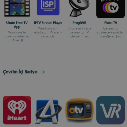
SSuite Free TV-
IPTV Stream Player
ProgDVB
Pluto TV
App
Windows için
Bilgisayarınızda
Çevrim içi
Windows'ta
eksiksiz IPTV içerik
çevrim içi TV
yüzlerce kanaldan
ücretsiz internet
oynatıcısı
izlemenin en
içeriğe erişim
TV akışı
kolay yolu
sağlayın
Çevrim İçi Radyo