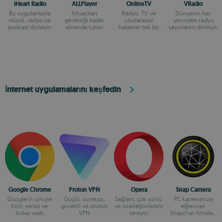
iHeart Radio
ALLPlayer
OnlineTV
VRadio
Bu uygulamayla
Altyazıları
Radyo, TV ve
Dünyanın her
müzik, radyo ve
gerektiği kadar
uluslararası
yerinden radyo
podcast dinleyin
ekranda tutun
haberler tek bir
yayınlarını dinleyin
uygulamada
İnternet uygulamalarını keşfedin
Google Chrome
Proton VPN
Opera
Snap Camera
Google'ın izniyle
Güçlü, ücretsiz,
Sağlam, çok yönlü
PC kameranıza
hızlı, temiz ve
güvenli ve sınırsız
ve özelleştirilebilir
eğlenceli
kolay web
VPN
tarayıcı
Snapchat filtreleri
taraması
ekleyin