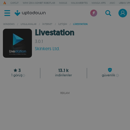
CAPCUT
YAPAY ZEKA SOHBET ROBOTLARI
MANUS
MALWAREBYTES
MANGA APPS
ANKI
URBAN VP
WINDOWS
/
UYGULAMALAR
/
İNTERNET
/
İLETIŞIM
/
LIVESTATION
Livestation
3.0.1
Skinkers Ltd.
3
13.1 k
1
görüş
indirilenler
güvenlik
REKLAM