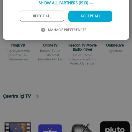
SHOW ALL PARTNERS
(1910) →
GERMAN
PORTUGUESE
REJECT ALL
ACCEPT ALL
ITALIAN
MANAGE PREFERENCES
SPANISH
ProgDVB
OnlineTV
Readon TV Movie
OnLineLive
ROMANIAN
Radio Player
Bilgisayarınızda
Radyo, TV ve
JlgSolera
çevrim içi TV
uluslararası
TV ve Radyo
izlemenin en
haberler tek bir
izleyebileceğiniz
kolay yolu
uygulamada
Video Oynatıcısı
Çevrim İçi TV